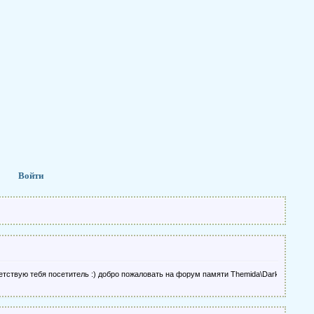
Войти
 тебя посетитель :) добро пожаловать на форум памяти Themida\DarkPower :) обязат