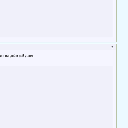
5
 с виндой в рай ушол..