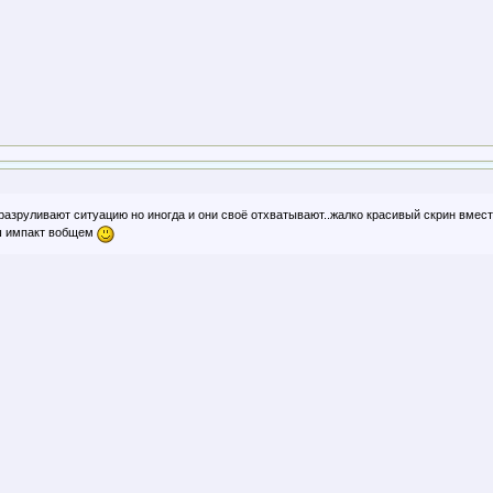
разруливают ситуацию но иногда и они своё отхватывают..жалко красивый скрин вместе
аш импакт вобщем