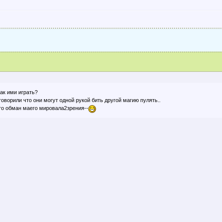
ак ими играть?
оворили что они могут одной рукой бить другой магию пулять..
ето обман маего мировала2зрения--