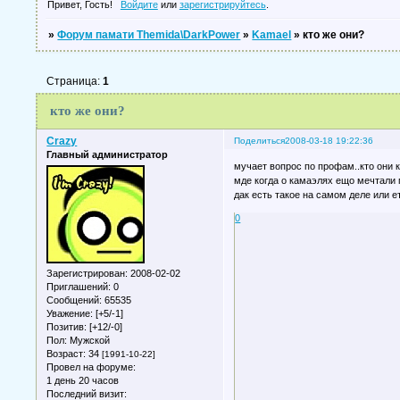
Привет, Гость!
Войдите
или
зарегистрируйтесь
.
»
Форум памати Themida\DarkPower
»
Kamael
»
кто же они?
Страница:
1
кто же они?
Crazy
Поделиться
2008-03-18 19:22:36
Главный администратор
мучает вопрос по профам..кто они к
мде когда о камаэлях ещо мечтали г
дак есть такое на самом деле или 
0
Зарегистрирован
: 2008-02-02
Приглашений:
0
Сообщений:
65535
Уважение:
[+5/-1]
Позитив:
[+12/-0]
Пол:
Мужской
Возраст:
34
[1991-10-22]
Провел на форуме:
1 день 20 часов
Последний визит: