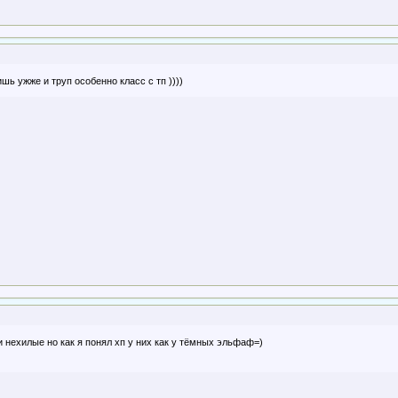
шь ужже и труп особенно класс с тп ))))
и нехилые но как я понял хп у них как у тёмных эльфаф=)