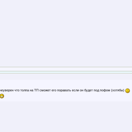
 неуверен что толпа на ТП сможет его поравать если он будет под пофом (хотябы)