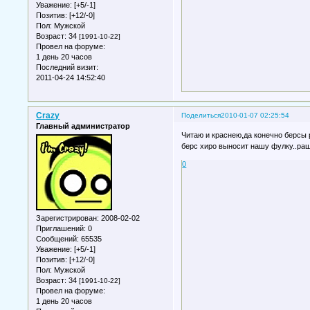
Уважение:
[+5/-1]
Позитив:
[+12/-0]
Пол:
Мужской
Возраст:
34
[1991-10-22]
Провел на форуме:
1 день 20 часов
Последний визит:
2011-04-24 14:52:40
Crazy
Поделиться
2010-01-07 02:25:54
Главный администратор
Читаю и краснею,да конечно берсы 
берс хиро выносит нашу фулку..р
0
Зарегистрирован
: 2008-02-02
Приглашений:
0
Сообщений:
65535
Уважение:
[+5/-1]
Позитив:
[+12/-0]
Пол:
Мужской
Возраст:
34
[1991-10-22]
Провел на форуме:
1 день 20 часов