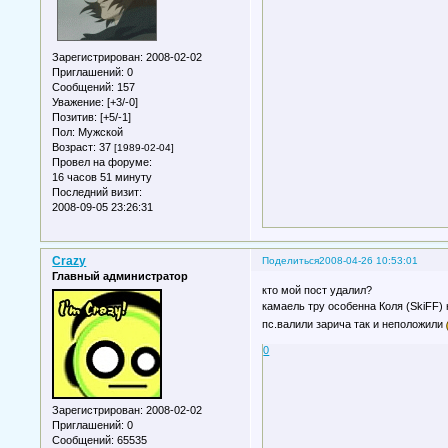
Зарегистрирован
: 2008-02-02
Приглашений:
0
Сообщений:
157
Уважение:
[+3/-0]
Позитив:
[+5/-1]
Пол:
Мужской
Возраст:
37
[1989-02-04]
Провел на форуме:
16 часов 51 минуту
Последний визит:
2008-09-05 23:26:31
Crazy
Поделиться
2008-04-26 10:53:01
Главный администратор
кто мой пост удалил?
камаель тру особенна Коля (SkiFF)
пс.валили зарича так и неположили
0
Зарегистрирован
: 2008-02-02
Приглашений:
0
Сообщений:
65535