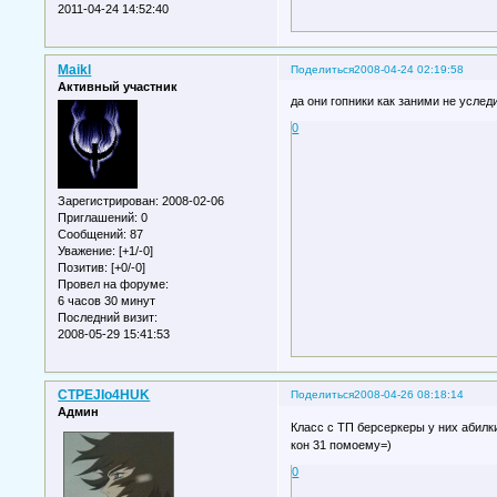
2011-04-24 14:52:40
Maikl
Поделиться
2008-04-24 02:19:58
Активный участник
да они гопники как заними не уследи
0
Зарегистрирован
: 2008-02-06
Приглашений:
0
Сообщений:
87
Уважение:
[+1/-0]
Позитив:
[+0/-0]
Провел на форуме:
6 часов 30 минут
Последний визит:
2008-05-29 15:41:53
CTPEJIo4HUK
Поделиться
2008-04-26 08:18:14
Админ
Класс с ТП берсеркеры у них абилк
кон 31 помоему=)
0