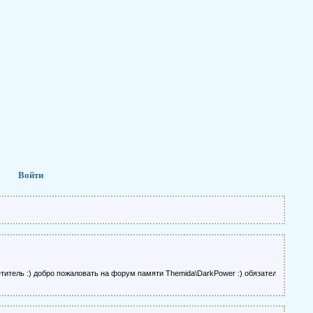
Войти
тель :) добро пожаловать на форум памяти Themida\DarkPower :) обязательно зарегис