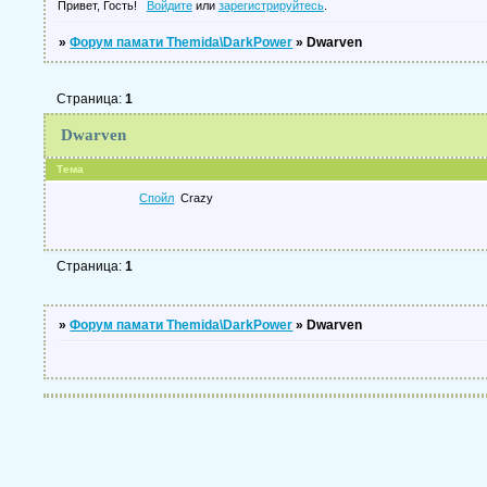
Привет, Гость!
Войдите
или
зарегистрируйтесь
.
»
Форум памати Themida\DarkPower
»
Dwarven
Страница:
1
Dwarven
Тема
Спойл
Crazy
Страница:
1
»
Форум памати Themida\DarkPower
»
Dwarven