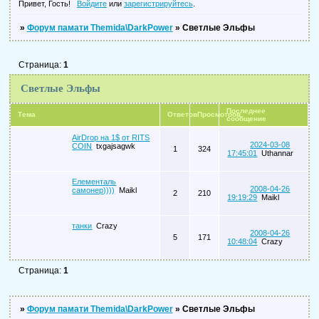
Привет, Гость!
Войдите
или
зарегистрируйтесь
.
»
Форум памати Themida\DarkPower
»
Светлые Эльфы
Страница:
1
Светлые Эльфы
Последнее
Тема
Ответов
Просмотров
сообщение
AirDrop на 1$ от RITS
2024-03-08
COIN
txgajsagwk
1
324
17:45:01
Uthannar
Елементаль
2008-04-26
самонер))))
Maikl
2
210
19:19:29
Maikl
танки
Crazy
2008-04-26
5
171
10:48:04
Crazy
Страница:
1
»
Форум памати Themida\DarkPower
»
Светлые Эльфы